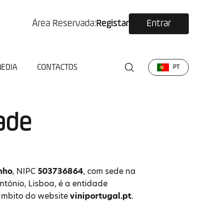
Área Reservada:
Registar
Entrar
EDIA
CONTACTOS
PT
dade
inho
, NIPC
503736864
, com sede na
ntónio, Lisboa, é a entidade
âmbito do website
viniportugal.pt
.