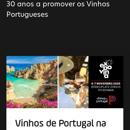
30 anos a promover os Vinhos
Portugueses
Academia de Vinhos de
Grande Prova de Vinhos
Vinhos de Portugal na