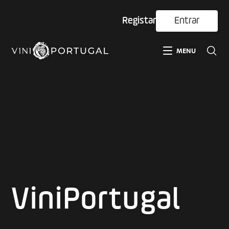
Registar
Entrar
MENU
ViniPortugal